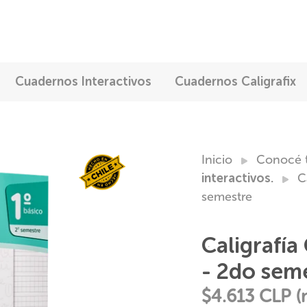
Cuadernos Interactivos
Cuadernos Caligrafix
buscar
en
nuestra
tienda
Inicio
Conocé 
interactivos.
C
semestre
Caligrafía
- 2do sem
$4.613
CLP (