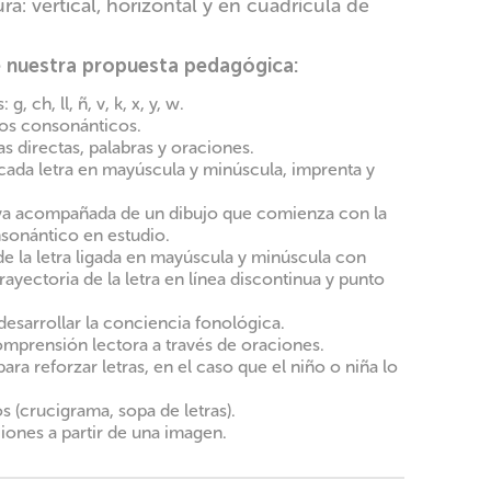
ra: vertical, horizontal y en cuadrícula de
e nuestra propuesta pedagógica:
 g, ch, ll, ñ, v, k, x, y, w.
pos consonánticos.
as directas, palabras y oraciones.
cada letra en mayúscula y minúscula, imprenta y
va acompañada de un dibujo que comienza con la
nsonántico en estudio.
e la letra ligada en mayúscula y minúscula con
trayectoria de la letra en línea discontinua y punto
desarrollar la conciencia fonológica.
omprensión lectora a través de oraciones.
ara reforzar letras, en el caso que el niño o niña lo
 (crucigrama, sopa de letras).
iones a partir de una imagen.