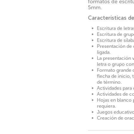
formatos de escritu
5mm.
Características d
Escritura de letras:
Escritura de gru
Escritura de sílab
Presentación de 
ligada.
La presentación 
letra o grupo co
Formato grande d
flecha de inicio, 
de término.
Actividades para 
Actividades de c
Hojas en blanco p
requiera.
Juegos educativos
Creación de orac