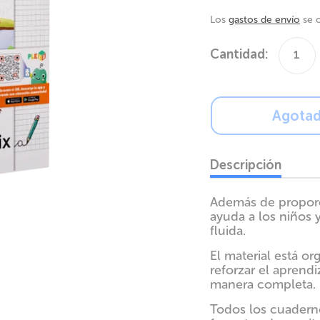
Los
gastos de envío
se c
Cantidad:
1
Cant
Agota
Descripción
Además de proporc
ayuda a los niños y
fluida.
El material está o
reforzar el aprend
manera completa.
Todos los cuaderno