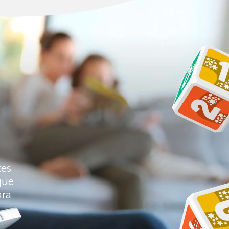
tes
que
ara