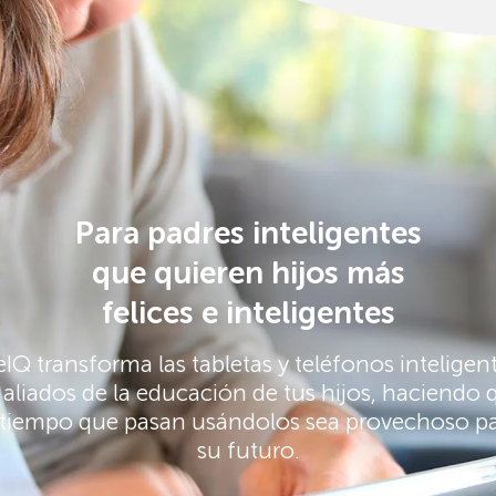
Para padres inteligentes
que quieren hijos más
felices e inteligentes
eIQ transforma las tabletas y teléfonos inteligen
 aliados de la educación de tus hijos, haciendo 
 tiempo que pasan usándolos sea provechoso p
su futuro.