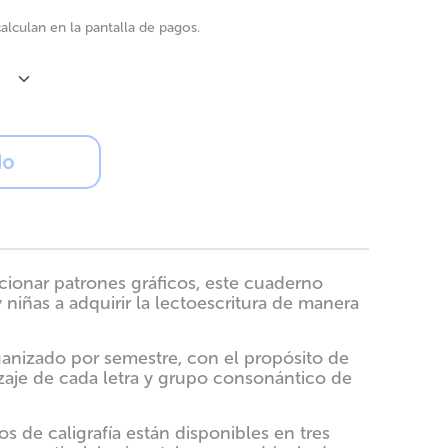
alculan en la pantalla de pagos.
idad
do
Comprar ahora
ionar patrones gráficos, este cuaderno
 niñas a adquirir la lectoescritura de manera
rganizado por semestre, con el propósito de
izaje de cada letra y grupo consonántico de
s de caligrafía están disponibles en tres