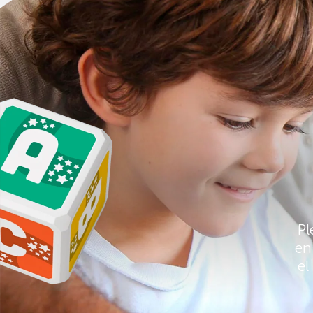
Pl
en
el