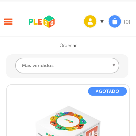
Ir
directamente
al
(0)
contenido
Ordenar
Ordenar
Más vendidos
AGOTADO