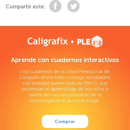
Compartir
Tuitear
Compartir este:
Aprende con cuadernos interactivos
Los cuadernos de la Línea Preescolar de
Caligrafix ahora traen consigo actividades
con realidad aumentada de PleIQ, que
potencian el aprendizaje de los niños a
través del uso responsable de la
tecnología en el aula y el hogar.
Comprar