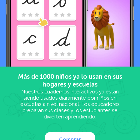
Más de
1000
niños ya lo usan en sus
hogares y escuelas
Nuestros cuadernos interactivos ya están
siendo usados diaramente por niños en
escuelas a nivel nacional. Los educadores
preparan sus clases y los estudiantes se
divierten aprendiendo.
Comprar