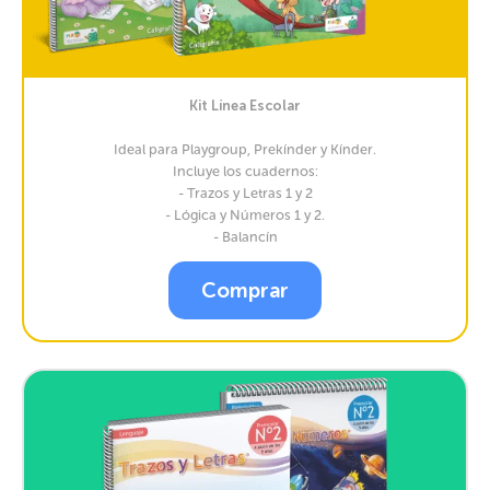
Kit Línea Escolar
Ideal para Playgroup, Prekínder y Kínder.
Incluye los cuadernos:
- Trazos y Letras 1 y 2
- Lógica y Números 1 y 2.
- Balancín
Comprar