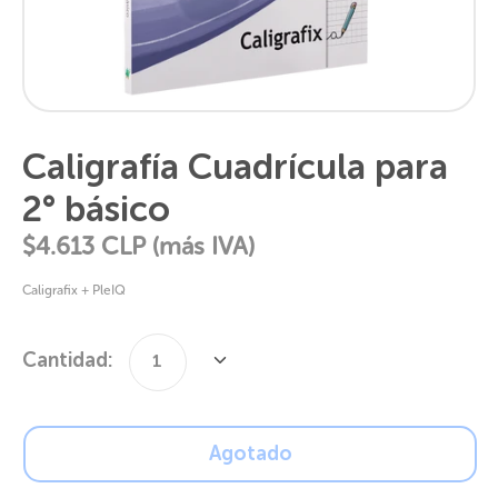
Caligrafía Cuadrícula para
2° básico
$4.613
CLP (más IVA)
Caligrafix + PleIQ
Cantidad:
1
Cantidad
Agotado