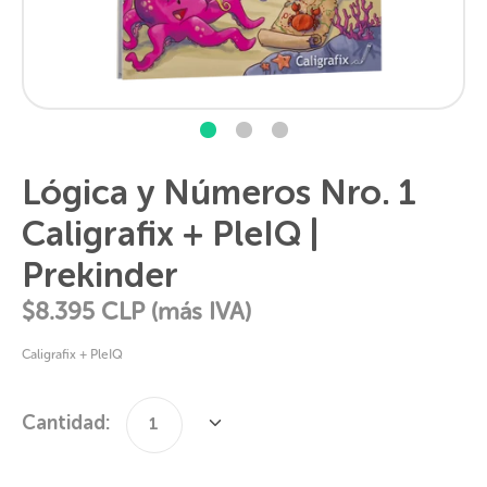
Lógica y Números Nro. 1
Caligrafix + PleIQ |
Prekinder
$8.395
CLP (más IVA)
Caligrafix + PleIQ
Cantidad:
1
Cantidad