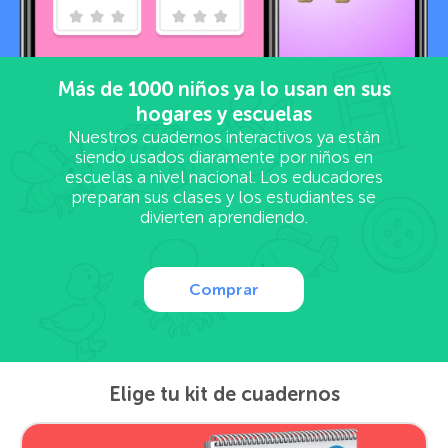
Más de
1000
niños ya lo usan en sus
hogares y escuelas
Nuestros cuadernos interactivos ya están
siendo usados diaramente por niños en
escuelas a nivel nacional. Los educadores
preparan sus clases y los estudiantes se
divierten aprendiendo.
Comprar
Elige tu kit de cuadernos