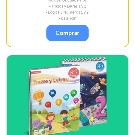
Incluye los cuadernos:
- Trazos y Letras 1 y 2
- Lógica y Números 1 y 2.
- Balancín
Comprar