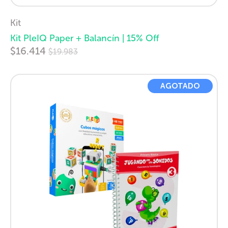
Kit
Kit PleIQ Paper + Balancín | 15% Off
Precio
$16.414
$19.983
habitual
AGOTADO