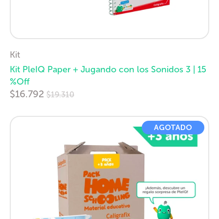
Kit
Kit PleIQ Paper + Jugando con los Sonidos 3 | 15
%Off
Precio
$16.792
$19.310
habitual
AGOTADO