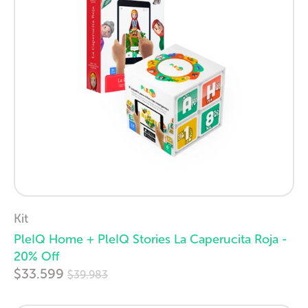
Kit
PleIQ Home + PleIQ Stories La Caperucita Roja -
20% Off
Precio
$33.599
$39.983
habitual