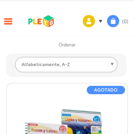
Ir
directamente
al
(0)
contenido
Ordenar
Ordenar
Alfabéticamente, A-Z
AGOTADO