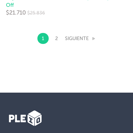
Off
Precio
$21.710
$25.836
habitual
1
2
SIGUIENTE