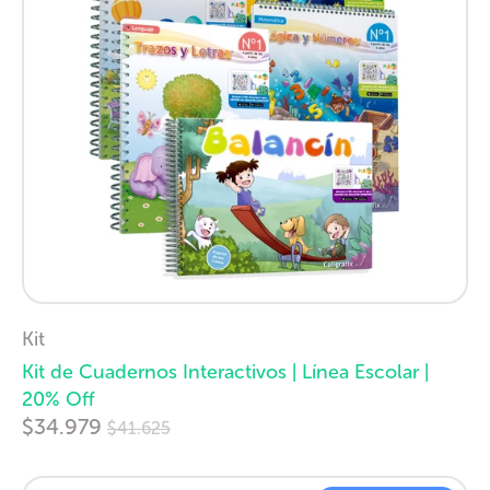
Kit
Kit de Cuadernos Interactivos | Línea Escolar |
20% Off
Precio
$34.979
$41.625
habitual