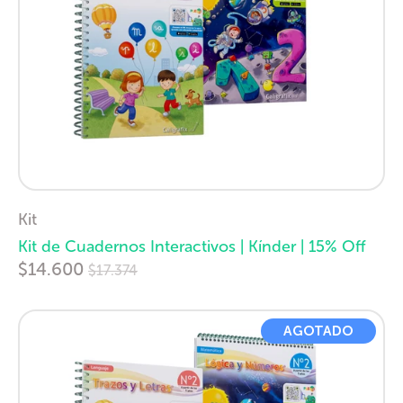
Kit
Kit de Cuadernos Interactivos | Kínder | 15% Off
Precio
$14.600
$17.374
habitual
AGOTADO