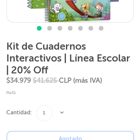
Kit de Cuadernos
Interactivos | Línea Escolar
| 20% Off
Precio
$34.979
$41.625
CLP (más IVA)
habitual
PleIQ
Cantidad:
1
Cantidad
Agotado