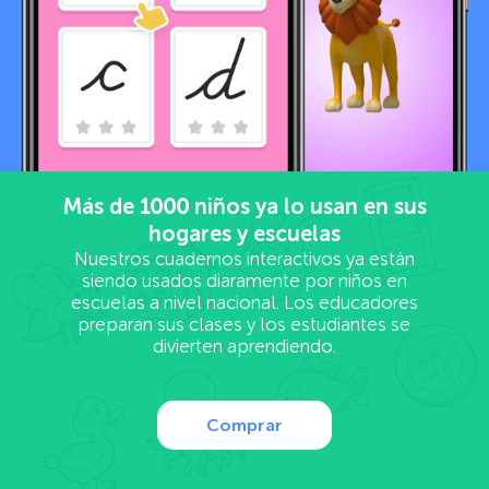
Más de
1000
niños ya lo usan en sus
hogares y escuelas
Nuestros cuadernos interactivos ya están
siendo usados diaramente por niños en
escuelas a nivel nacional. Los educadores
preparan sus clases y los estudiantes se
divierten aprendiendo.
Comprar